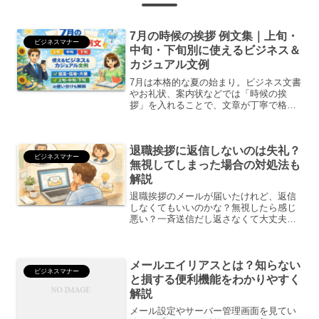
7月の時候の挨拶 例文集｜上旬・
ビジネスマナー
中旬・下旬別に使えるビジネス＆
カジュアル文例
7月は本格的な夏の始まり。ビジネス文書
やお礼状、案内状などでは「時候の挨
拶」を入れることで、文章が丁寧で格式
ある印象になります。この記事では、7月
上旬・中旬・下旬の時候の挨拶ビジネス
向けの例文やわらかい表現（メール向
退職挨拶に返信しないのは失礼？
け）そのまま使える書き出...
ビジネスマナー
無視してしまった場合の対処法も
解説
退職挨拶のメールが届いたけれど、返信
しなくてもいいのかな？無視したら感じ
悪い？一斉送信だし返さなくて大丈夫？
こんなふうに迷ったことはありません
か？結論から言うと、状況によっては返
信しなくても問題ありません。ただし、
メールエイリアスとは？知らない
関係性によっては印象に残る...
ビジネスマナー
と損する便利機能をわかりやすく
解説
メール設定やサーバー管理画面を見てい