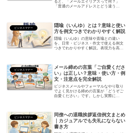
ると、「メールエイリアスって何？」
「普通のメールアドレスとどう違う
の？」と疑問に思ったことはありません
か？実はこの機能、知っている人は当た
り前に使っているのに、知らない人はず
隠喩（いんゆ）とは？意味と使い
っと使わないまま…という“もっ...
ビジネスマナー
方を例文つきでわかりやすく解説
隠喩（いんゆ）の意味や直喩との違い
を、日常・ビジネス・作文で使える例文
つきでわかりやすく解説。表現力を高め
たい人向けの入門記事です。
メール締めの言葉「ご自愛くださ
ビジネスマナー
い」は正しい？意味・使い方・例
文・注意点を完全解説
ビジネスメールやフォーマルなやり取り
でよく見かける締めの言葉が「どうぞご
自愛ください」です。しかし実際に
は、・ご自愛の意味は？・目上の人に使
ってよい？・季節の挨拶とどう違う？・
失礼になるケースはある？と迷う人が非
同僚への退職挨拶返信例文まとめ
常に多い表現でもあります。こ...
ビジネスマナー
｜カジュアルでも失礼にならない
書き方