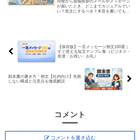
同僚から退職挨拶のメールやメッセージ
が届いたとき、どこまでカジュアルでい
い？長文にするべき？本音を書いても大
丈夫？と迷う人は多いものです。上司ほ
ど堅苦しくなくてOKですが、「社会人と
してのマナー」は忘れないことが大切。
この記事では、・同僚へ...
【保存版】一言メッセージ例文100選｜
すぐ使える短文テンプレ集（ビジネス・
友達・お祝い・お礼）
顛末書の書き方・例文【社内向け】失敗
しない構成と注意点を徹底解説
コメント
コメントを書き込む