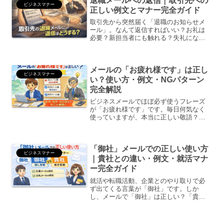
退職メールへの返信｜取引先への
ビジネスマナー
正しい例文とマナー完全ガイド
取引先から突然届く「退職のお知らせメ
ール」。なんて返信すればいい？お礼は
必要？新担当者にも触れる？失礼になら
ない書き方は？社内とは違い、取引先へ
の返信は会社の印象に直結します。この
記事では、✔ 退職メールへの基本マナー
メールの「お疲れ様です」は正し
✔ 取引先向け例文（そ...
ビジネスマナー
い？使い方・例文・NGパターン
完全解説
ビジネスメールでほぼ必ず使うフレーズ
が「お疲れ様です」です。毎日何気なく
使っていますが、本当に正しい敬語？社
外にも使っていい？目上の人に失礼じゃ
ない？と不安になる人は非常に多いで
す。結論から言うと、使い方さえ間違え
「御社」メールでの正しい使い方
なければ問題なし。むしろ必...
ビジネスマナー
｜貴社との違い・例文・就活マナ
ー完全ガイド
就活や転職活動、企業とのやり取りで必
ず出てくる言葉が「御社」です。しか
し、メールで「御社」は正しい？「貴
社」との違いは？履歴書やESではどっ
ち？書き間違えると不利になる？と不安
になる人も多いでしょう。この記事で