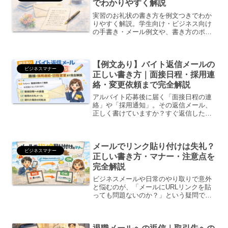
でわかりやすく解説
実習のお礼状の書き方を例文つきでわか
りやすく解説。学生向け・ビジネス向け
の手書き・メール例文や、書き方のポイ
ント、注意点までまとめました。
【例文あり】バイト返信メールの
ビジネスマナー
正しい書き方｜面接日程・採用連
絡・変更依頼まで完全解説
アルバイト応募後に届く「面接日程の連
絡」や「採用通知」。その返信メール、
正しく書けていますか？すぐ返信した方
がいい？件名はそのままでいい？どのく
らい丁寧に書くべき？LINEで返しても大
丈夫？この記事では、メール バイト 返
メールでリンク貼り付けは失礼？
信の正しい書き方を...
ビジネスマナー
正しい書き方・マナー・注意点を
完全解説
ビジネスメールや日常のやり取りで意外
と悩むのが、「メールにURLリンクを貼
っても問題ないのか？」という疑問で
す。・そのままURLを貼っていい？・長
いリンクは失礼？・クリックできる形式
にすべき？この記事では、メールにリン
クを貼り付ける際の正し...