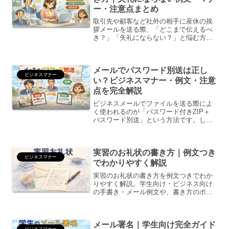
ー・注意点まとめ
取引先や顧客など社外の相手に産休の挨
拶メールを送る際、「どこまで伝えるべ
き？」「失礼にならない？」と悩む方は
非常に多いものです。社外メールでは、
単なる報告ではなく ビジネスマナー・安
心感・引き継ぎ情報 が重要になります。
メールでパスワード別送は正し
本記事では、そのまま...
ビジネスマナー
い？ビジネスマナー・例文・注意
点を完全解説
ビジネスメールでファイルを送る際によ
く使われるのが「パスワード付きZIP＋
パスワード別送」という方法です。しか
し最近では、・パスワード別送は意味が
ない？・セキュリティ的に問題？・失礼
にならない書き方は？と疑問に感じる人
実習のお礼状の書き方｜例文つき
も増えています。この記...
ビジネスマナー
でわかりやすく解説
実習のお礼状の書き方を例文つきでわか
りやすく解説。学生向け・ビジネス向け
の手書き・メール例文や、書き方のポイ
ント、注意点までまとめました。
メール署名｜学生向け完全ガイド