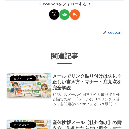
couponをフォローする
coupon
関連記事
メールでリンク貼り付けは失礼？
ビジネスマナー
正しい書き方・マナー・注意点を
完全解説
ビジネスメールや日常のやり取りで意外
と悩むのが、「メールにURLリンクを貼
っても問題ないのか？」という疑問で
す。・そのままURLを貼っていい？・長
いリンクは失礼？・クリックできる形式
にすべき？この記事では、メールにリン
産休挨拶メール【社外向け】の書
クを貼り付ける際の正し...
ビジネスマナー
き方｜失礼にならない例文・マナ