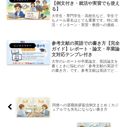
ビジネスマナー
【例文付き・就活や実習でも使え
る】
大学生・専門学生・高校生など、学生で
もメール署名はとても重要です。特に就
活・インターン・実習・教授への連絡・
企業とのやり取りでは、署名の有無で社
会人としての印象が大きく変わります。
この記事では、学生のメール署名の正し
参考文献の英語での書き方【完全
い書き方そのまま使える例...
ビジネスマナー
ガイド】レポート・論文・卒業論
文対応テンプレ付き
大学のレポートや卒業論文、英語論文を
書くときに悩むのが「参考文献の英語で
の書き方」です。参考文献は英語でどう
書く？APAやMLAって何？Webサイトは
どう表記する？カンマやピリオドの位置
は？この記事では、英語の参考文献の基
本ルールから、代表...
同僚への退職挨拶返信例文まとめ｜カジ
ュアルでも失礼にならない書き方