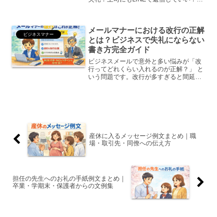
読スルーはまずい？メールと違い、LINE
は距離感が難しいツールです。カジュア
ルすぎると非常識、かといって堅すぎて
メールマナーにおける改行の正解
も不自然。こ...
ビジネスマナー
とは？ビジネスで失礼にならない
書き方完全ガイド
ビジネスメールで意外と多い悩みが「改
行ってどれくらい入れるのが正解？」 と
いう問題です。改行が多すぎると間延び
して見え、少なすぎると読みづらく失礼
な印象になります。実はメールの改行に
は、ビジネスマナー上の“適切なルー
ル”が存在します。この記...
産休に入るメッセージ例文まとめ｜職
場・取引先・同僚への伝え方
担任の先生へのお礼の手紙例文まとめ｜
卒業・学期末・保護者からの文例集