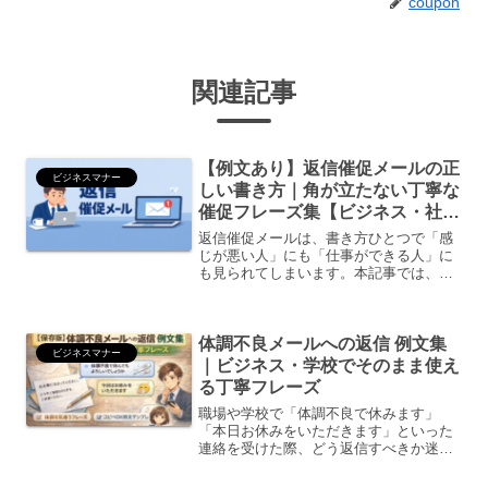
coupon
関連記事
【例文あり】返信催促メールの正
ビジネスマナー
しい書き方｜角が立たない丁寧な
催促フレーズ集【ビジネス・社
内・取引先】
返信催促メールは、書き方ひとつで「感
じが悪い人」にも「仕事ができる人」に
も見られてしまいます。本記事では、ビ
ジネスシーンで使える返信催促メールの
書き方・例文・NG表現・送るタイミング
まで、SEOを意識しつつ徹底解説しま
体調不良メールへの返信 例文集
す。返信催促メールとは...
ビジネスマナー
｜ビジネス・学校でそのまま使え
る丁寧フレーズ
職場や学校で「体調不良で休みます」
「本日お休みをいただきます」といった
連絡を受けた際、どう返信すべきか迷う
人は非常に多いものです。失礼にならな
い？どこまで気遣うべき？上司・部下・