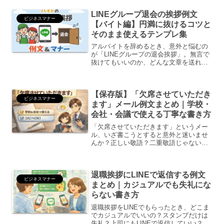
同僚・先生で書き方は違う？この記事で
LINEグループ退会の挨拶例文
は、体調不良メールへの適切...
ビジネスマナー
【バイト編】円満に抜けるコツと
そのまま使えるテンプレ集
アルバイトを辞めるとき、意外と悩むの
が「LINEグループの退会挨拶」。無言で
抜けてもいいのか、どんな文章を送れば
いいのか迷う人は多いです。特に学生バ
イトや長く働いた職場ほど、最後の印象
は大切にしたいですよね。この記事で
【保存版】「欠席させていただき
は、バイト退職時のLI...
ビジネスマナー
ます」メール例文まとめ｜学校・
会社・会議で使える丁寧な書き方
「欠席させていただきます」というメー
ル、いざ書こうとすると意外と迷いませ
んか？正しい敬語？二重敬語じゃない？
学校と会社で書き方は違う？体調不良・
私用・冠婚葬祭の場合は？この記事で
は、学校・会社・会議・研修・セミナー
退職挨拶にLINEで返信する例文
などあらゆる欠席シーンで使...
ビジネスマナー
まとめ｜カジュアルでも失礼にな
らない書き方
退職挨拶をLINEでもらったとき、どこま
でカジュアルでいいの？スタンプだけは
失礼？上司にもLINEで返信していい？既