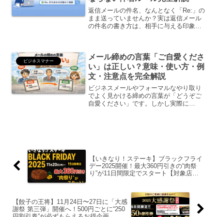
返信メールの件名、なんとなく「Re:」の
まま送っていませんか？実は返信メール
の件名の書き方は、相手に与える印象・
開封率・仕事のスピードに直結します。
本記事では、ビジネスで使える返信メー
ル件名の正しいルール・例文・NG例・シ
メール締めの言葉「ご自愛くださ
ーン別の使い分けま...
ビジネスマナー
い」は正しい？意味・使い方・例
文・注意点を完全解説
ビジネスメールやフォーマルなやり取り
でよく見かける締めの言葉が「どうぞご
自愛ください」です。しかし実際に
は、・ご自愛の意味は？・目上の人に使
ってよい？・季節の挨拶とどう違う？・
失礼になるケースはある？と迷う人が非
常に多い表現でもあります。こ...
【いきなり！ステーキ】ブラックフライ
デー2025開催！最大360円引きの“肉祭
り”が11日間限定でスタート【対象店舗
まとめ】
【餃子の王将】11月24日〜27日に「大感
謝祭 第三弾」開催へ！500円ごとに“250
円割引券”が必ずもらえるお得企画