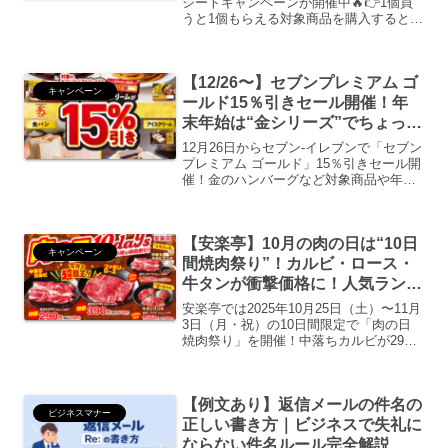
シートキャンペーンが開催中🔥👉1個買
うと1個もらえる対象商品を購入すると、
後日使える無料クーポンがもらえます。
対象商品を買うと無料クーポンプレゼン
ト！現在実施中のプライチはコチラ！｜
【12/26〜】セブンプレミアム ゴ
セブン‐イレブンセ...
キャンペーン
ールド15％引きセール開催！年
末年始は“金シリーズ”でちょっと
贅沢｜年間売上ランキングも発表
12月26日からセブン‐イレブンで「セブン
プレミアム ゴールド」15％引きセール開
催！金のハンバーグなど対象商品や年間
売上ランキング、年末年始のお得情報を
まとめて紹介。
【安楽亭】10月の肉の日は“10日
キャンペーン
間焼肉祭り”！カルビ・ロース・
牛タンが衝撃価格に！人気ランチ
もお得【2025年】
安楽亭では2025年10月25日（土）〜11月
3日（月・祝）の10日間限定で「肉の日
焼肉祭り」を開催！中落ちカルビが290
円、牛タンコンボが1,486円など超特価続
出。ランチも割引＆アプリスタンプ2倍
で、食欲の秋にぴったりの焼肉天国！
【例文あり】返信メールの件名の
ビジネスマナー
正しい書き方｜ビジネスで失礼に
ならない件名ルール完全解説