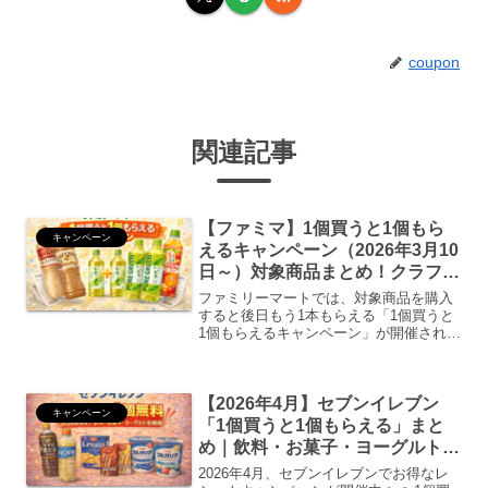
coupon
関連記事
【ファミマ】1個買うと1個もら
キャンペーン
えるキャンペーン（2026年3月10
日～）対象商品まとめ！クラフト
ボス・生茶など
ファミリーマートでは、対象商品を購入
すると後日もう1本もらえる「1個買うと
1個もらえるキャンペーン」が開催されて
います。対象商品を購入すると、レシー
トに無料引換券が印字され、後日対象商
品と交換できます。実質半額で購入でき
【2026年4月】セブンイレブン
るお得なキャンペーン...
キャンペーン
「1個買うと1個もらえる」まと
め｜飲料・お菓子・ヨーグルト全
網羅！
2026年4月、セブンイレブンでお得なレ