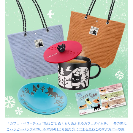
『カフェ・ベローチェ』”黒ねこ”とぬくもりあふれるカフェタイムを。「冬の黒ね
こハッピーバッグ2026」を12月4日より発売 穴にはまる黒ねこのマグカバーや風