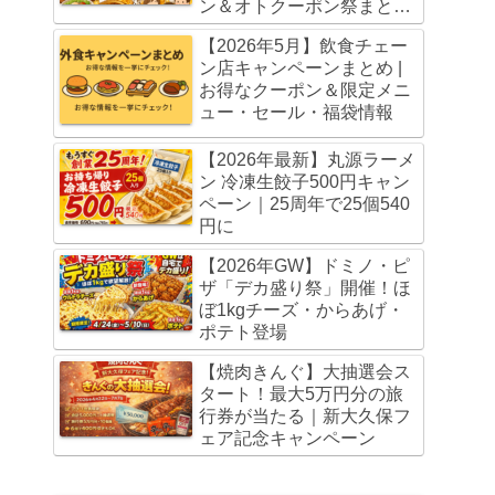
ン＆オトクーポン祭まとめ
（5月20日・6月3日まで）
【2026年5月】飲食チェー
ン店キャンペーンまとめ |
お得なクーポン＆限定メニ
ュー・セール・福袋情報
【2026年最新】丸源ラーメ
ン 冷凍生餃子500円キャン
ペーン｜25周年で25個540
円に
【2026年GW】ドミノ・ピ
ザ「デカ盛り祭」開催！ほ
ぼ1kgチーズ・からあげ・
ポテト登場
【焼肉きんぐ】大抽選会ス
タート！最大5万円分の旅
行券が当たる｜新大久保フ
ェア記念キャンペーン