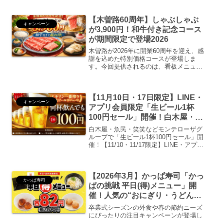
始に使える無料券付き！
【木曽路60周年】しゃぶしゃぶ
キャンペーン
が3,900円！和牛付き記念コース
が期間限定で登場2026
木曽路が2026年に開業60周年を迎え、感
謝を込めた特別価格コースが登場しま
す。今回提供されるのは、看板メニュー
のしゃぶしゃぶをお得に楽しめる「3,900
円（サンキュー）コース」。和牛霜降肉
が追加されている点も大きな魅力で、木
【11月10日・17日限定】LINE・
曽路の味を気軽...
キャンペーン
アプリ会員限定「生ビール1杯
100円セール」開催！白木屋・魚
民・笑笑などモンテローザグルー
白木屋・魚民・笑笑などモンテローザグ
プで乾杯しよう！
ループで「生ビール1杯100円セール」開
催！【11/10・11/17限定】LINE・アプリ
会員なら何杯でも1杯100円。15時以降限
定、当日登録OK！
【2026年3月】かっぱ寿司「かっ
かっぱ寿司
ぱの挑戦 平日(得)メニュー」開
催！人気の“おにぎり・うどん・
シャリドーナツ”が税込90円
卒業式シーズンの外食や春の節約ニーズ
にぴったりの注目キャンペーンが登場し