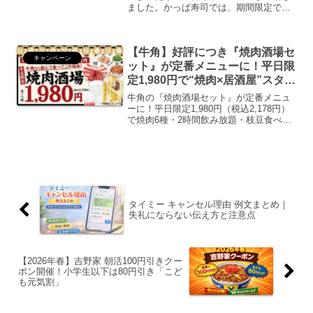
ました。かっぱ寿司では、期間限定で
「かっぱの挑戦 平日(得)メニュー」を実
施。人気サイドメニューが税込90円とい
う驚きの価格で提供されます。ワンコイ
【牛角】好評につき『焼肉酒場セ
ンでも満足度の高い組...
キャンペーン
ット』が定番メニューに！平日限
定1,980円で“焼肉×居酒屋”スタイ
ルを提案
牛角の『焼肉酒場セット』が定番メニュ
ーに！平日限定1,980円（税込2,178円）
で焼肉6種・2時間飲み放題・枝豆食べ放
題。2026年1月21日開始、平均3,000円以
上お得な新定番を解説。
タイミー キャンセル理由 例文まとめ｜
失礼にならない伝え方と注意点
【2026年春】吉野家 朝活100円引きクー
ポン開催！小学生以下は80円引き「こど
も元気割」