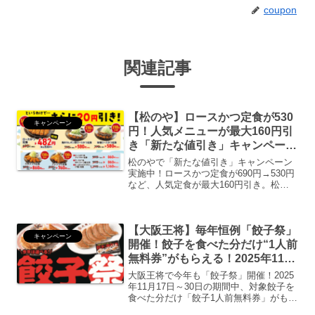
coupon
関連記事
【松のや】ロースかつ定食が530
キャンペーン
円！人気メニューが最大160円引
き「新たな値引き」キャンペーン
開催中【クーポンの使い方も解
松のやで「新たな値引き」キャンペーン
説】
実施中！ロースかつ定食が690円→530円
など、人気定食が最大160円引き。松の
や公式XのQRコードを券売機で読み取る
だけで簡単利用。一部店舗除く全店対
象。予告なく終了の可能性あり。
【大阪王将】毎年恒例「餃子祭」
キャンペーン
開催！餃子を食べた分だけ“1人前
無料券”がもらえる！2025年11月
17日(月)～30日(日)
大阪王将で今年も「餃子祭」開催！2025
年11月17日～30日の期間中、対象餃子を
食べた分だけ「餃子1人前無料券」がもら
える！セット・定食も対象拡大、年末年