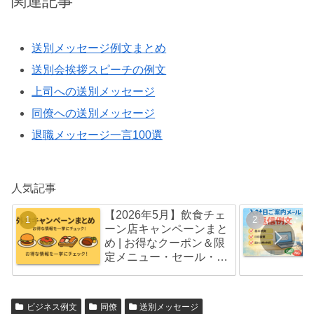
関連記事
送別メッセージ例文まとめ
送別会挨拶スピーチの例文
上司への送別メッセージ
同僚への送別メッセージ
退職メッセージ一言100選
人気記事
【2026年5月】飲食チェ
ーン店キャンペーンまと
め | お得なクーポン＆限
定メニュー・セール・福
袋情報
ビジネス例文
同僚
送別メッセージ