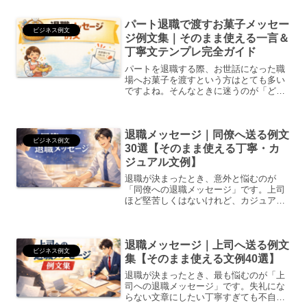
パート退職で渡すお菓子メッセー
ビジネス例文
ジ例文集｜そのまま使える一言＆
丁寧文テンプレ完全ガイド
パートを退職する際、お世話になった職
場へお菓子を渡すという方はとても多い
ですよね。そんなときに迷うのが「どん
なメッセージを書けばいいのか？」とい
う点。・一言だけでいい？・上司には丁
寧に書くべき？・人数が多い場合はどう
退職メッセージ｜同僚へ送る例文
する？・産休・家庭都合・...
ビジネス例文
30選【そのまま使える丁寧・カ
ジュアル文例】
退職が決まったとき、意外と悩むのが
「同僚への退職メッセージ」です。上司
ほど堅苦しくはないけれど、カジュアル
すぎても失礼かもしれない。この記事で
は、同僚に送る退職メッセージ例文をそ
のまま使える完成形で30例まとめまし
退職メッセージ｜上司へ送る例文
た。丁寧な文例から、親しい...
ビジネス例文
集【そのまま使える文例40選】
退職が決まったとき、最も悩むのが「上
司への退職メッセージ」です。失礼にな
らない文章にしたい丁寧すぎても不自然