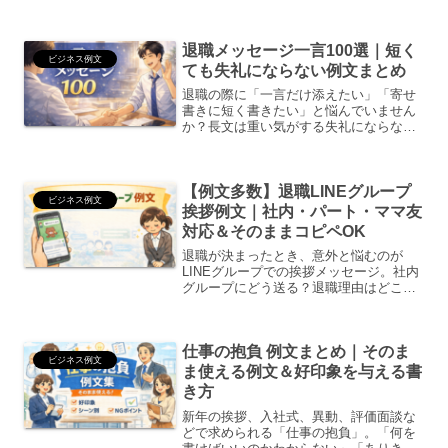
では？どのくらいの長さが適切？この記
事では、上司に送る退職メッセージの例
文を、そのまま使える形でまとめまし
退職メッセージ一言100選｜短く
た。状況に合わせてコピーし...
ビジネス例文
ても失礼にならない例文まとめ
退職の際に「一言だけ添えたい」「寄せ
書きに短く書きたい」と悩んでいません
か？長文は重い気がする失礼にならない
か不安とにかく短くまとめたいこの記事
では、退職メッセージとして使える一言
例文を100個まとめました。短いけれど
【例文多数】退職LINEグループ
失礼にならない文章だけ...
ビジネス例文
挨拶例文｜社内・パート・ママ友
対応＆そのままコピペOK
退職が決まったとき、意外と悩むのが
LINEグループでの挨拶メッセージ。社内
グループにどう送る？退職理由はどこま
で書く？長文は迷惑？既読スルーされな
い書き方は？この記事では、✅ そのまま
送れる例文（多数）✅ 丁寧／カジュアル
仕事の抱負 例文まとめ｜そのま
別テンプレ✅ 社内...
ビジネス例文
ま使える例文＆好印象を与える書
き方
新年の挨拶、入社式、異動、評価面談な
どで求められる「仕事の抱負」。「何を