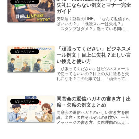
ビジネスマナー
失礼にならない例文とマナー完全
ガイド
突然届く訃報のLINE。「なんて返信すれ
ばいいの？」「既読スルーは失礼？」
「スタンプはダメ？」迷っている間にも
時間が過ぎてしまいますよね。訃報への
返信は、短く・丁寧に・感情を込めすぎ
ないことが基本です。この記事では、✔
「頑張ってください」ビジネスメ
訃報LINEへの正し...
ビジネスマナー
ール例文｜目上に失礼？正しい言
い換えと使い方
「頑張ってください」はビジネスメール
で使ってもいいの？目上の人に送ると失
礼になる？この記事では、「頑張ってく
ださい」は失礼なのか目上・取引先への
適切な言い換えシーン別ビジネスメール
例文NG表現と注意点をわかりやすく解説
同窓会の返信ハガキの書き方｜出
します。「頑張ってくだ...
ビジネスマナー
席・欠席の例文まとめ
同窓会の返信ハガキの正しい書き方を解
説。出席・欠席それぞれの例文や、一言
メッセージの書き方、欠席理由の伝え方
などをわかりやすくまとめています。