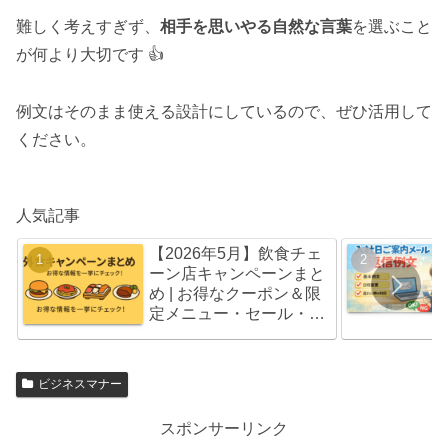
難しく考えすぎず、
相手を思いやる自然な言葉
を選ぶこと
が何より大切です 👍
例文はそのまま使える設計にしているので、ぜひ活用して
ください。
人気記事
【2026年5月】飲食チェ
ーン店キャンペーンまと
め | お得なクーポン＆限
定メニュー・セール・福
袋情報
ビジネスマナー
スポンサーリンク