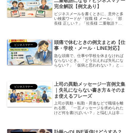
二重敬語になる？ビジネスマナー
完全解説【例文あり】
ビジネスメールを書くときに、意外と多
い検索ワードが「役職 様 メール」「部
長様 正しい？」「社長様 二重敬語？」
です。特に就活中の学生、転職直後の社
会人、社外メールを書く機会が増えた方
が悩みやすいポイントです。この記事で
頭痛で休むときの例文まとめ【仕
は、メールで「役職...
ビジネスマナー
事・学校・メール・LINE対応】
急な頭痛で、仕事や学校を休まなければ
ならないとき。「どう伝えれば失礼にな
らない？」「仮病と思われない？」と悩
む方は多いです。この記事では、頭痛で
休むときの正しい伝え方・例文・注意点
をわかりやすく解説します。ビジネスメ
上司の異動メッセージ一言例文集
ール・電話・LINE・学...
ビジネスマナー
｜失礼にならない書き方＆そのま
ま使えるフレーズ
上司が異動・転勤・昇進などで職場を離
れる際、「一言メッセージを求められた
けど何を書けばいい？」と悩む人は非常
に多いものです。短い文章だからこそ、
失礼のない表現・適切な敬意・場面に合
った言葉選びが重要になります。本記事
訃報へのLINE返信はどうする？
では、ビジネスマナーを踏...