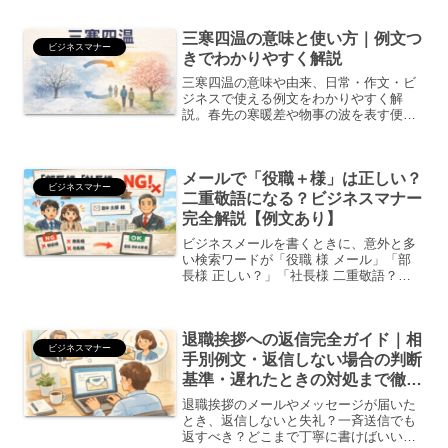
く伝える役割があります。特に以下の場
面では必須です。履歴書の郵送請求書・
三寒四温の意味と使い方｜例文つ
見積書の送付契約書の返送...
ビジネスマナー
きでわかりやすく解説
三寒四温の意味や由来、日常・作文・ビ
ジネスで使える例文をわかりやすく解
説。春先の寒暖差や物事の波を表す便利
な表現を初心者向けにまとめました。
メールで「役職＋様」は正しい？
ビジネスマナー
二重敬語になる？ビジネスマナー
完全解説【例文あり】
ビジネスメールを書くときに、意外と多
い検索ワードが「役職 様 メール」「部
長様 正しい？」「社長様 二重敬語？」
です。特に就活中の学生、転職直後の社
会人、社外メールを書く機会が増えた方
が悩みやすいポイントです。この記事で
退職挨拶への返信完全ガイド｜相
は、メールで「役職...
ビジネスマナー
手別例文・返信しない場合の判断
基準・遅れたときの対処まで徹底
解説
退職挨拶のメールやメッセージが届いた
とき、返信しないと失礼？一斉送信でも
返すべき？どこまで丁寧に書けばいい？