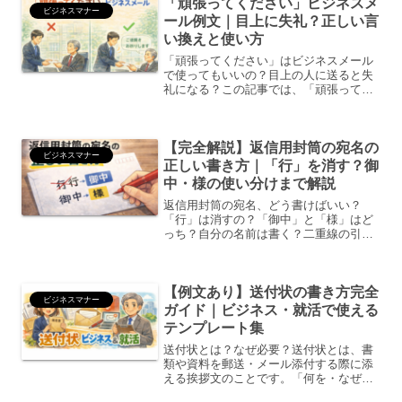
「頑張ってください」ビジネスメ
ビジネスマナー
ール例文｜目上に失礼？正しい言
い換えと使い方
「頑張ってください」はビジネスメール
で使ってもいいの？目上の人に送ると失
礼になる？この記事では、「頑張ってく
ださい」は失礼なのか目上・取引先への
適切な言い換えシーン別ビジネスメール
例文NG表現と注意点をわかりやすく解説
【完全解説】返信用封筒の宛名の
します。「頑張ってくだ...
ビジネスマナー
正しい書き方｜「行」を消す？御
中・様の使い分けまで解説
返信用封筒の宛名、どう書けばいい？
「行」は消すの？「御中」と「様」はど
っち？自分の名前は書く？二重線の引き
方は？間違えると失礼になるのが返信用
封筒のマナーです。この記事では、ビジ
ネス・結婚式・学校提出など、あらゆる
【例文あり】送付状の書き方完全
場面に対応した正しい宛名の...
ビジネスマナー
ガイド｜ビジネス・就活で使える
テンプレート集
送付状とは？なぜ必要？送付状とは、書
類や資料を郵送・メール添付する際に添
える挨拶文のことです。「何を・なぜ・
いくつ送ったのか」を相手に分かりやす