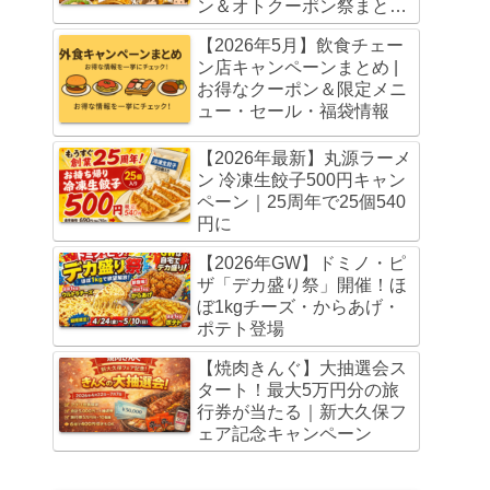
ン＆オトクーポン祭まとめ
（5月20日・6月3日まで）
【2026年5月】飲食チェー
ン店キャンペーンまとめ |
お得なクーポン＆限定メニ
ュー・セール・福袋情報
【2026年最新】丸源ラーメ
ン 冷凍生餃子500円キャン
ペーン｜25周年で25個540
円に
【2026年GW】ドミノ・ピ
ザ「デカ盛り祭」開催！ほ
ぼ1kgチーズ・からあげ・
ポテト登場
【焼肉きんぐ】大抽選会ス
タート！最大5万円分の旅
行券が当たる｜新大久保フ
ェア記念キャンペーン