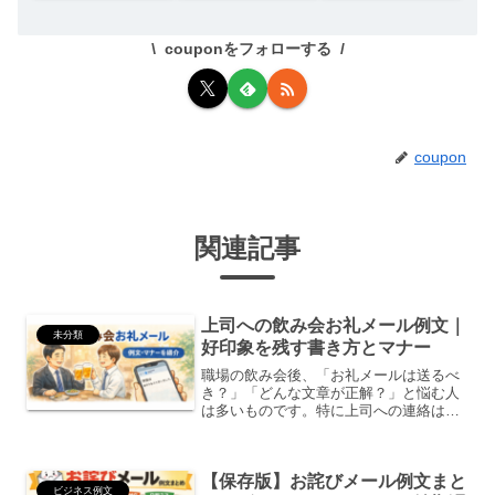
couponをフォローする
coupon
関連記事
上司への飲み会お礼メール例文｜
未分類
好印象を残す書き方とマナー
職場の飲み会後、「お礼メールは送るべ
き？」「どんな文章が正解？」と悩む人
は多いものです。特に上司への連絡は、
失礼のない丁寧な表現が大切です。この
記事では、上司への飲み会お礼メールの
基本マナーと、すぐ使える例文を紹介し
【保存版】お詫びメール例文まと
ます。上司への飲み会お礼...
ビジネス例文