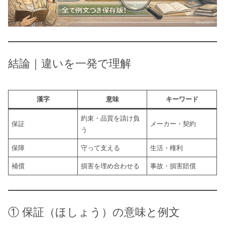
結論｜違いを一発で理解
漢字
意味
キーワード
約束・品質を請け負
保証
メーカー・契約
う
保障
守って支える
生活・権利
補償
損害を埋め合わせる
事故・損害賠償
① 保証（ほしょう）の意味と例文