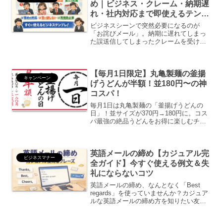
め｜ビジネス・クレーム・納期遅
れ・社内対応まで即使えるテンプ
レ集
ビジネスシーンで突然必要になるのが
「お詫びメール」。納期に遅れてしまっ
た誤送信してしまったクレームを受けた
日程を間違えたこうした場面では、迅速
かつ誠意が伝わる文章が重要です。この
記事では、✅ そのまま使える例文✅ 件名
【毎月1日限定】丸亀製麺の釜揚
の書き方✅ NG表現✅...
キャンペーン
げうどんが半額！並180円〜の神
コスパ！
毎月1日は丸亀製麺の「釜揚げうどんの
日」！並サイズが370円→180円に。コス
パ最強の絶品うどんをお得に楽しむチャ
ンスをお見逃しなく！
英語メールの締め【カジュアル完
ビジネスマナー
全ガイド】今すぐ使える例文＆失
礼にならないコツ
英語メールの締め、なんとなく「Best
regards」を使っていませんか？カジュア
ルな英語メールの締め方を知りたい友達
や同僚に使える自然な表現が知りたい失
礼にならないか不安この記事では、英語