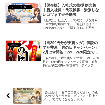
メールの締め（カジュアル表現）を徹底
【保存版】入社式の挨拶 例文集
解説します。...
メッセージ・例文集
｜新入社員・代表挨拶・緊張しな
いコツまで完全解説
入社式は、社会人としての第一歩を踏み
出す大切な場面です。「何を話せばいい
のかわからない」「堅すぎるのも不安」
「失礼にならないか心配」このように悩
む新入社員の方は非常に多いものです。
この記事では、そのまま使える入社式挨
【肉290円分が実質タダ】伝説の
拶の例文に加え、企業側か...
未分類
すた丼屋「肉の日キャンペーン」
2月はW開催！2/9・2/28限定で全
15品が肉50％増量
伝説のすた丼屋で肉50％増量！2/9・2/28
限定の肉の日キャンペーンを開催。対象
15品が肉290円分実質無料、テイクアウ
トもOK。物価高でも腹いっぱい食べたい
人必見。
【完全版】「お体ご自愛ください」の正
しい使い方と例文集｜ビジネス・目上・
メールで失礼にならない表現