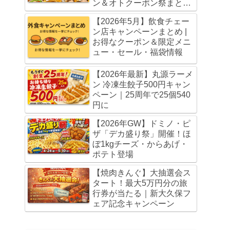
ン＆オトクーポン祭まとめ
（5月20日・6月3日まで）
【2026年5月】飲食チェー
ン店キャンペーンまとめ |
お得なクーポン＆限定メニ
ュー・セール・福袋情報
【2026年最新】丸源ラーメ
ン 冷凍生餃子500円キャン
ペーン｜25周年で25個540
円に
【2026年GW】ドミノ・ピ
ザ「デカ盛り祭」開催！ほ
ぼ1kgチーズ・からあげ・
ポテト登場
【焼肉きんぐ】大抽選会ス
タート！最大5万円分の旅
行券が当たる｜新大久保フ
ェア記念キャンペーン