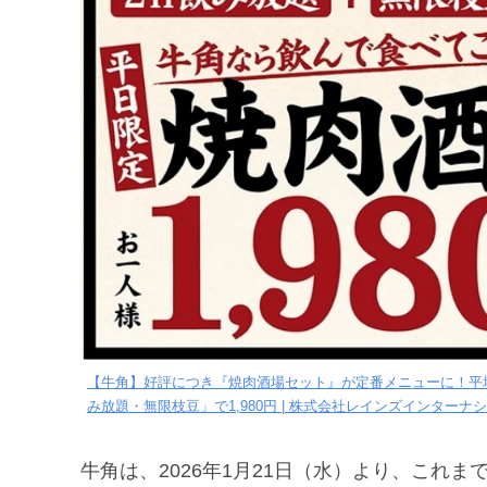
【牛角】好評につき『焼肉酒場セット』が定番メニューに！平均3
み放題・無限枝豆」で1,980円 | 株式会社レインズインター
牛角は、2026年1月21日（水）より、これ