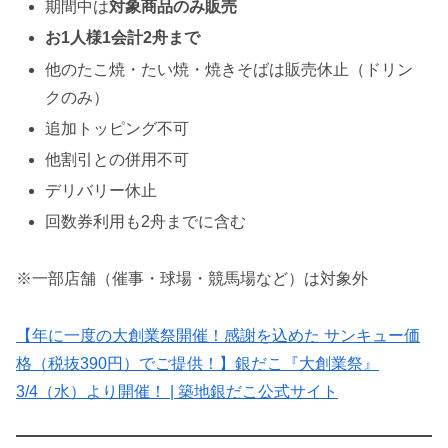
期間中は
対象商品のみ販売
お1人様1会計2舟まで
他のたこ焼・たい焼・焼きそばは販売休止（ドリン
クのみ）
追加トッピング不可
他割引との併用不可
デリバリー休止
回数券利用も2舟までに含む
※一部店舗（催事・球場・競馬場など）は対象外
【年に一度の大創業祭開催！感謝を込めた サンキュー価
格（税抜390円）でご提供！】銀だこ『大創業祭』
3/4（水）より開催！ | 築地銀だこ公式サイト