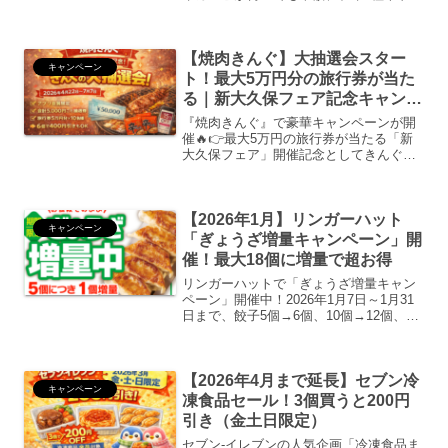
ンクも特別価格に。利用方法や対象商品
をわかりやすく紹介。
【焼肉きんぐ】大抽選会スター
キャンペーン
ト！最大5万円分の旅行券が当た
る｜新大久保フェア記念キャンペ
ーン
『焼肉きんぐ』で豪華キャンペーンが開
催🔥👉最大5万円の旅行券が当たる「新
大久保フェア」開催記念としてきんぐの
大抽選会がスタートします。焼肉きんぐ
公式サイト｜新大久保フェア開催記念！
きんぐの大抽選会 | 焼肉 食べ放題キャ
【2026年1月】リンガーハット
ンペーン概要✔ ...
キャンペーン
「ぎょうざ増量キャンペーン」開
催！最大18個に増量で超お得
リンガーハットで「ぎょうざ増量キャン
ペーン」開催中！2026年1月7日～1月31
日まで、餃子5個→6個、10個→12個、15
個→18個に増量。テイクアウトも対象。
【2026年4月まで延長】セブン冷
キャンペーン
凍食品セール！3個買うと200円
引き（金土日限定）
セブン-イレブンの人気企画「冷凍食品ま