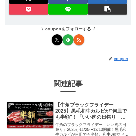
couponをフォローする
coupon
関連記事
【牛角ブラックフライデー
キャンペーン
2025】黒毛和牛カルビが“何皿で
も半額”！「いい肉の日祭り」
11/25～12/10開催｜対象商品・価
牛角のブラックフライデー「いい肉の日
格・利用方法まとめ
祭り」2025が11/25〜12/10開催！黒毛和
牛カルビが何皿でも半額、和牛3種やドリ