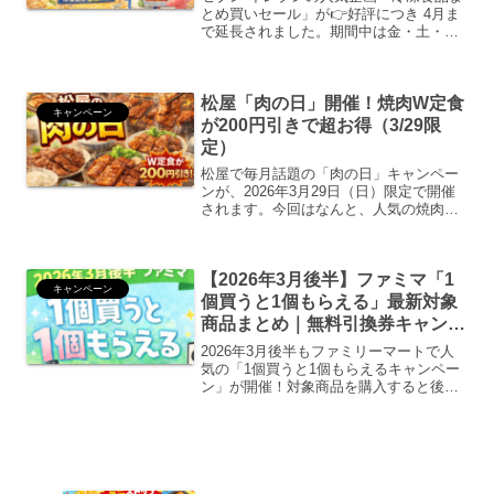
とめ買いセール」が👉好評につき 4月ま
で延長されました。期間中は金・土・日
限定で冷凍食品を3個まとめて購入すると
200円引きになります。対象は冷凍食品
全品で組み合わせは自由です。まとめ買
松屋「肉の日」開催！焼肉W定食
いするほどお得に...
キャンペーン
が200円引きで超お得（3/29限
定）
松屋で毎月話題の「肉の日」キャンペー
ンが、2026年3月29日（日）限定で開催
されます。今回はなんと、人気の焼肉定
食が“Wサイズ（肉2倍）”で200円引きに
なる超お得企画。ただし注意点として、
公式アプリからの注文限定となっていま
【2026年3月後半】ファミマ「1
す。この記事...
キャンペーン
個買うと1個もらえる」最新対象
商品まとめ｜無料引換券キャンペ
ーン
2026年3月後半もファミリーマートで人
気の「1個買うと1個もらえるキャンペー
ン」が開催！対象商品を購入すると後日
使える無料引換券がレシートに印字され
ます。実質半額で購入できるコンビニ最
強クラスのお得キャンペーンです。ファ
ミマのおトクが止ま...