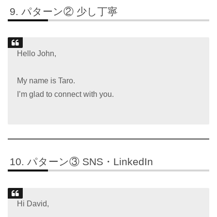
パターン② 少し丁寧
Hello John,
My name is Taro.
I’m glad to connect with you.
パターン③ SNS・LinkedIn
Hi David,