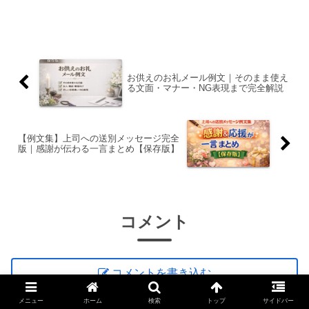
プレート」や限定スープ・コーヒーから
選べます。
お供えのお礼メール例文｜そのまま使え
る文面・マナー・NG表現まで完全解説
【例文集】上司への送別メッセージ完全
版｜感謝が伝わる一言まとめ【保存版】
コメント
コメントを書き込む
メニュー
ホーム
検索
トップ
サイドバー