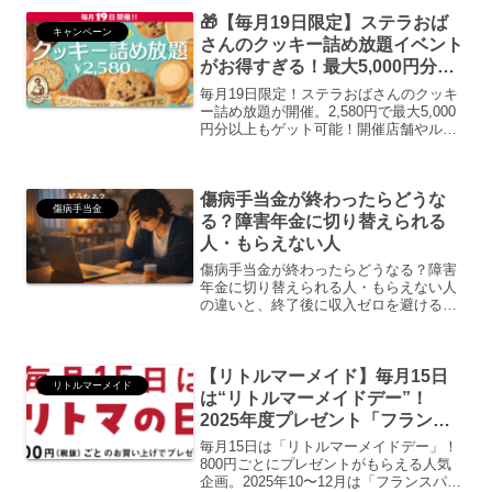
切りびん長まぐろも同時販売。
🎁【毎月19日限定】ステラおば
キャンペーン
さんのクッキー詰め放題イベント
がお得すぎる！最大5,000円分も
GET⁉
毎月19日限定！ステラおばさんのクッキ
ー詰め放題が開催。2,580円で最大5,000
円分以上もゲット可能！開催店舗やルー
ルを解説。
傷病手当金が終わったらどうな
傷病手当金
る？障害年金に切り替えられる
人・もらえない人
傷病手当金が終わったらどうなる？障害
年金に切り替えられる人・もらえない人
の違いと、終了後に収入ゼロを避けるた
めの現実的な対策をわかりやすく解説し
ます。
【リトルマーメイド】毎月15日
リトルマーメイド
は“リトルマーメイドデー”！
2025年度プレゼント「フランス
パンプレート」や限定スープ・コ
毎月15日は「リトルマーメイドデー」！
ーヒーが登場
800円ごとにプレゼントがもらえる人気
企画。2025年10〜12月は「フランスパン