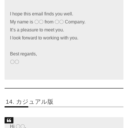
I hope this email finds you well.
My name is 〇〇 from 〇〇 Company.
It’s a pleasure to meet you.
I look forward to working with you.
Best regards,
〇〇
カジュアル版
Hi 〇〇,