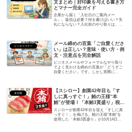
文まとめ｜好印象を与える書き方
とマナー完全ガイド
企業から届く「入社日のご案内メー
ル」。返信は必要？何を書けばいい？失
礼にならない？入社前のやり取りは、第
一印象を左右する大切なコミュニケーシ
ョンです。この記事では、入社日のご案
内メールへの正しい返信マナーそのまま
メール締めの言葉「ご自愛くださ
使える例文（状況別）日程変更...
ビジネスマナー
い」は正しい？意味・使い方・例
文・注意点を完全解説
ビジネスメールやフォーマルなやり取り
でよく見かける締めの言葉が「どうぞご
自愛ください」です。しかし実際に
は、・ご自愛の意味は？・目上の人に使
ってよい？・季節の挨拶とどう違う？・
失礼になるケースはある？と迷う人が非
【スシロー】創業42年目も「す
常に多い表現でもあります。こ...
未分類
しに真っすぐ！」鮪の王様“本
鮪”が登場！「本鮪3貫盛り」税込
360円～｜10月14日（火）より期
スシローが創業42年目を迎え「すしに真
間限定販売
っすぐ！」を掲げる。鮪の王様“本鮪”を
使用した「本鮪3貫盛り」が10月14日
（火）より全国で登場！赤身・中とろ・
大とろが一皿で楽しめる贅沢フェア。厚