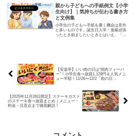
メールの締め（カジュアル表現）を徹底
親から子どもへの手紙例文【小学
解説します。...
ビジネスマナー
生向け】｜気持ちが伝わる書き方
と文例集
小学生の子どもへ手紙を書く機会は意外
と多いものです。誕生日入学・進級頑張
ったとき励ましたいときとはいえ、「ど
んな言葉で書けばいい？」「難しい表現
は必要？」「短くても大丈夫？」と悩む
親御さんは少なくありません。この記事
では そのまま使える例文...
【安楽亭】いい肉の日は“焼肉フィーバ
ー”！小学生食べ放題1,129円＆人気メニ
ュー半額！11/26〜12/2「肉の日
week!!」まとめ【2025】
【2025年11月28日限定】ステーキガスト
のステーキ食べ放題まとめ｜メニュー・
料金・注意点まで徹底解説！
コメント