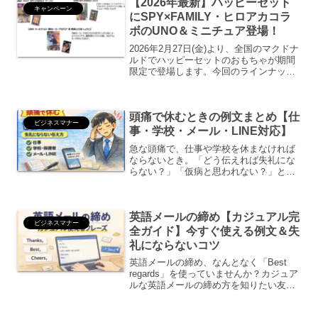
【2026年最新】ハッピーセット
記事では、送別メッセージ...
キャンペーン
にSPY×FAMILY・ヒロアカコラ
ボのUNO＆ミニチュア登場！
2026年2月27日(金)より、全国のマクドナ
ルドでハッピーセットのおもちゃが期間
限定で登場します。今回のラインナップ
は、ハッピーセット「みんなでUNO」：
全6種ハッピーセット「ミニチュアマクド
ナルド」：全18種どちらも数量限定で、
頭痛で休むときの例文まとめ【仕
おもちゃ...
ビジネスマナー
事・学校・メール・LINE対応】
急な頭痛で、仕事や学校を休まなければ
ならないとき。「どう伝えれば失礼にな
らない？」「仮病と思われない？」と悩
む方は多いです。この記事では、頭痛で
休むときの正しい伝え方・例文・注意点
をわかりやすく解説します。ビジネスメ
英語メールの締め【カジュアル完
ール・電話・LINE・学...
ビジネスマナー
全ガイド】今すぐ使える例文＆失
礼にならないコツ
英語メールの締め、なんとなく「Best
regards」を使っていませんか？カジュア
ルな英語メールの締め方を知りたい友達
や同僚に使える自然な表現が知りたい失
礼にならないか不安この記事では、英語