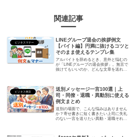
関連記事
LINEグループ退会の挨拶例文
ビジネスマナー
【バイト編】円満に抜けるコツと
そのまま使えるテンプレ集
アルバイトを辞めるとき、意外と悩むの
が「LINEグループの退会挨拶」。無言で
抜けてもいいのか、どんな文章を送れば
いいのか迷う人は多いです。特に学生バ
イトや長く働いた職場ほど、最後の印象
は大切にしたいですよね。この記事で
送別メッセージ一言100選｜上
は、バイト退職時のLI...
ビジネス例文
司・同僚・退職・異動別に使える
例文まとめ
送別の場面で、こんな悩みはありません
か？寄せ書きに短く書きたい上司に失礼
のない一言を送りたい異動・退職それぞ
れに合う言葉を知りたい送別メッセージ
は、長文でなくても大丈夫です。大切な
のは「感謝」と「前向きな応援」。この