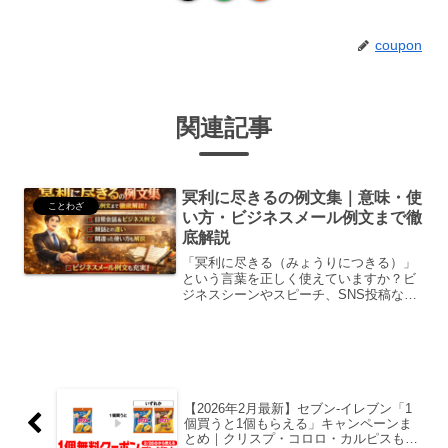
coupon
関連記事
冥利に尽きるの例文集｜意味・使
ことわざ
い方・ビジネスメール例文まで徹
底解説
「冥利に尽きる（みょうりにつきる）」
という言葉を正しく使えていますか？ビ
ジネスシーンやスピーチ、SNS投稿など
で見かけることが増えていますが、意味
を誤解している人も少なくありません。
この記事では、冥利に尽きるの意味正し
い使い方すぐ使える例文...
【2026年2月最新】セブン‐イレブン「1
個買うと1個もらえる」キャンペーンま
とめ｜クリスプ・コロロ・カルピスも無