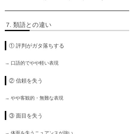
類語との違い
① 評判がガタ落ちする
→ 口語的でやや軽い表現
② 信頼を失う
→ やや客観的・無難な表現
③ 面目を失う
→ 体面を失うニュアンスが強い