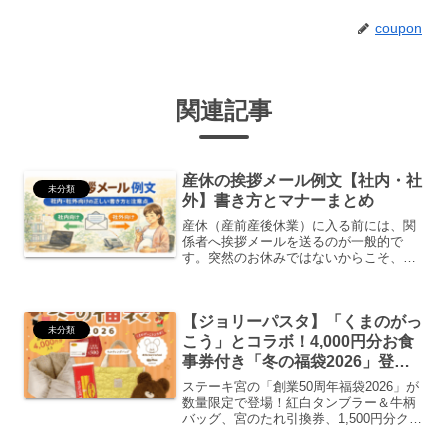
coupon
関連記事
産休の挨拶メール例文【社内・社
未分類
外】書き方とマナーまとめ
産休（産前産後休業）に入る前には、関
係者へ挨拶メールを送るのが一般的で
す。突然のお休みではないからこそ、感
謝と引き継ぎの案内を丁寧に伝えること
が大切です。この記事では、産休の挨拶
メールの基本マナーと、社内・社外別の
【ジョリーパスタ】「くまのがっ
例文を紹介します。産休の挨...
未分類
こう」とコラボ！4,000円分お食
事券付き「冬の福袋2026」登場
🎁
ステーキ宮の「創業50周年福袋2026」が
数量限定で登場！紅白タンブラー＆牛柄
バッグ、宮のたれ引換券、1,500円分クー
ポン付きで“38（みや）価格”の3,800円！