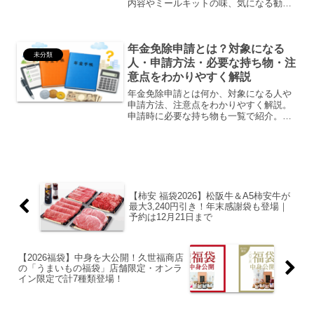
内容やミールキットの味、気になる勧
誘・定期便の仕組みまで徹底解説。お得
すぎるセットの魅力を紹介します。
年金免除申請とは？対象になる
未分類
人・申請方法・必要な持ち物・注
意点をわかりやすく解説
年金免除申請とは何か、対象になる人や
申請方法、注意点をわかりやすく解説。
申請時に必要な持ち物も一覧で紹介。知
らないと損する制度を初心者向けにまと
めました。
【柿安 福袋2026】松阪牛＆A5柿安牛が
最大3,240円引き！年末感謝袋も登場｜
予約は12月21日まで
【2026福袋】中身を大公開！久世福商店
の「うまいもの福袋」店舗限定・オンラ
イン限定で計7種類登場！