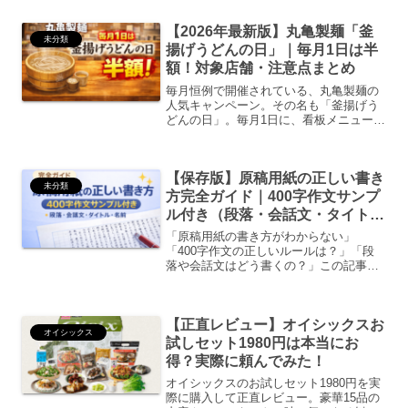
11月25日より予約開始。
【2026年最新版】丸亀製麺「釜
未分類
揚げうどんの日」｜毎月1日は半
額！対象店舗・注意点まとめ
毎月恒例で開催されている、丸亀製麺の
人気キャンペーン。その名も「釜揚げう
どんの日」。毎月1日に、看板メニューの
釜揚げうどんが半額で食べられる超お得
イベントです。釜揚げうどん ｜ 讃岐釜
揚げうどん 丸亀製麺釜揚げうどんの日と
【保存版】原稿用紙の正しい書き
は？✔ 毎月1日限...
未分類
方完全ガイド｜400字作文サンプ
ル付き（段落・会話文・タイト
ル・名前の書き方まで解説）
「原稿用紙の書き方がわからない」
「400字作文の正しいルールは？」「段
落や会話文はどう書くの？」この記事で
は、原稿用紙の正しい書き方を基礎から
応用まで完全解説します。さらに、400
字原稿用紙の完成サンプル例文付きで、
【正直レビュー】オイシックスお
実際のイメージもわかりま...
オイシックス
試しセット1980円は本当にお
得？実際に頼んでみた！
オイシックスのお試しセット1980円を実
際に購入して正直レビュー。豪華15品の