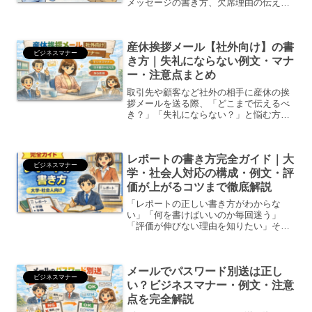
メッセージの書き方、欠席理由の伝え方
などをわかりやすくまとめています。
産休挨拶メール【社外向け】の書
ビジネスマナー
き方｜失礼にならない例文・マナ
ー・注意点まとめ
取引先や顧客など社外の相手に産休の挨
拶メールを送る際、「どこまで伝えるべ
き？」「失礼にならない？」と悩む方は
非常に多いものです。社外メールでは、
単なる報告ではなく ビジネスマナー・安
心感・引き継ぎ情報 が重要になります。
レポートの書き方完全ガイド｜大
本記事では、そのまま...
ビジネスマナー
学・社会人対応の構成・例文・評
価が上がるコツまで徹底解説
「レポートの正しい書き方がわからな
い」「何を書けばいいのか毎回迷う」
「評価が伸びない理由を知りたい」そん
な悩みを解決するために、この記事では
レポートの基本構成から具体的な書き
方、NG例、評価を上げるコツまで網羅的
メールでパスワード別送は正し
に解説します。大学生・専門学...
ビジネスマナー
い？ビジネスマナー・例文・注意
点を完全解説