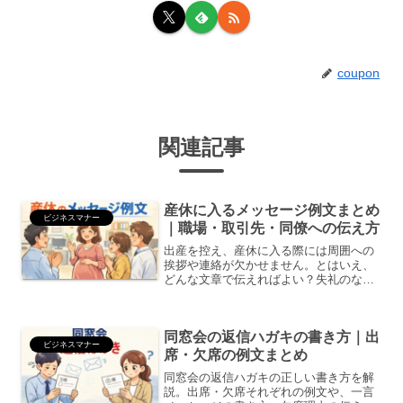
coupon
関連記事
産休に入るメッセージ例文まとめ
ビジネスマナー
｜職場・取引先・同僚への伝え方
出産を控え、産休に入る際には周囲への
挨拶や連絡が欠かせません。とはいえ、
どんな文章で伝えればよい？失礼のない
書き方は？メール・チャットどちらでも
使える文面は？と悩む人も多いもので
す。この記事では そのまま使える産休メ
同窓会の返信ハガキの書き方｜出
ッセージの例文 を、相手...
ビジネスマナー
席・欠席の例文まとめ
同窓会の返信ハガキの正しい書き方を解
説。出席・欠席それぞれの例文や、一言