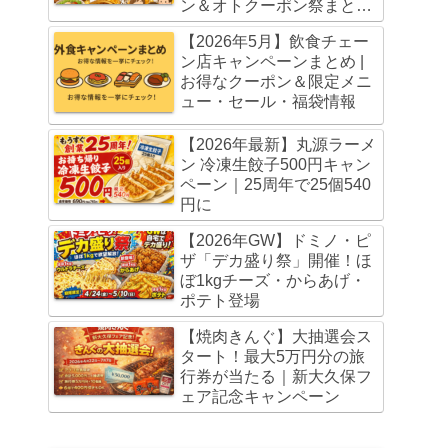
ン＆オトクーポン祭まとめ
（5月20日・6月3日まで）
【2026年5月】飲食チェー
ン店キャンペーンまとめ |
お得なクーポン＆限定メニ
ュー・セール・福袋情報
【2026年最新】丸源ラーメ
ン 冷凍生餃子500円キャン
ペーン｜25周年で25個540
円に
【2026年GW】ドミノ・ピ
ザ「デカ盛り祭」開催！ほ
ぼ1kgチーズ・からあげ・
ポテト登場
【焼肉きんぐ】大抽選会ス
タート！最大5万円分の旅
行券が当たる｜新大久保フ
ェア記念キャンペーン