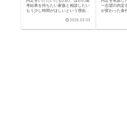
内定をいただいたものの、ほかの選
内定を承諾し
考結果を待ちたい家族と相談したい
一志望の内定
もう少し時間がほしいという理由
が変わった条
で、内定承諾書の提出期限を延長し
の理由で辞退
2026.03.03
たいと考える方は少なくありませ
ます。しかし
ん。しかし、どう書けば失礼になら
丈夫？どう書
ない？延長は印象が悪い？メールは
電話とメール
どんな構成にする？と...
ますよね。この記