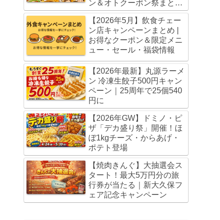
ン＆オトクーポン祭まとめ
（5月20日・6月3日まで）
【2026年5月】飲食チェー
ン店キャンペーンまとめ |
お得なクーポン＆限定メニ
ュー・セール・福袋情報
【2026年最新】丸源ラーメ
ン 冷凍生餃子500円キャン
ペーン｜25周年で25個540
円に
【2026年GW】ドミノ・ピ
ザ「デカ盛り祭」開催！ほ
ぼ1kgチーズ・からあげ・
ポテト登場
【焼肉きんぐ】大抽選会ス
タート！最大5万円分の旅
行券が当たる｜新大久保フ
ェア記念キャンペーン