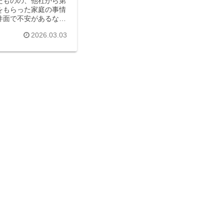
たものの、他社から第
をもらった家庭の事情
件面で不安があるなど
を考えるケースはあり
2026.03.03
、承諾後に辞退して大
けば失礼にならない？
どっち？と不安になり
...